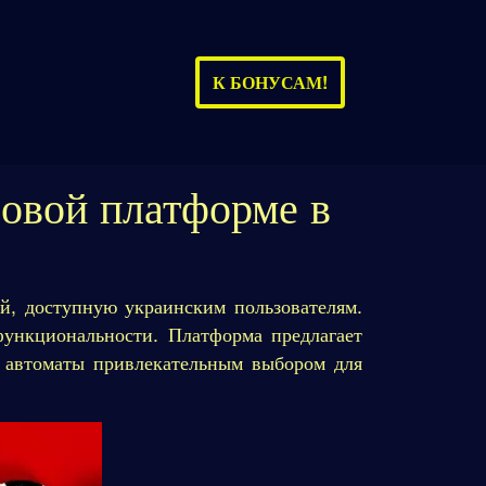
К БОНУСАМ!
ровой платформе в
й, доступную украинским пользователям.
функциональности. Платформа предлагает
n автоматы привлекательным выбором для