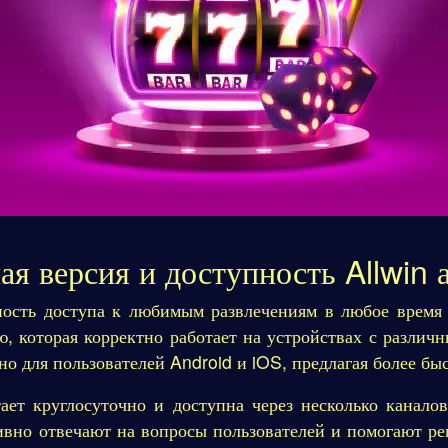
я версия и доступность Allwin 
ость доступа к любимым развлечениям в любое время 
 которая корректно работает на устройствах с разли
о для пользователей Android и iOS, предлагая более б
ет круглосуточно и доступна через несколько канало
вно отвечают на вопросы пользователей и помогают ре