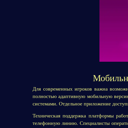
Мобильна
Для современных игроков важна возможн
полностью адаптивную мобильную версию,
системами. Отдельное приложение доступн
Техническая поддержка платформы работа
телефонную линию. Специалисты операти