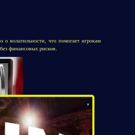
 о волатильности, что помогает игрокам
 без финансовых рисков.
×