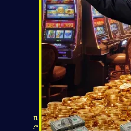
Финансовые
Платформа Allwin автоматы поддерживает
украинских игроков. Минимальная сумма 