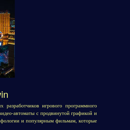
in
х разработчиков игрового программного
видео-автоматы с продвинутой графикой и
ифологии и популярным фильмам, которые