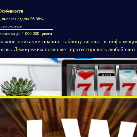
Особенности
, высокая
отдача 96-98%
, множители
джекпоты
до 1 000 000 гривен
альное описание правил, таблицу выплат и информацию
игры. Демо-режим позволяет протестировать любой слот