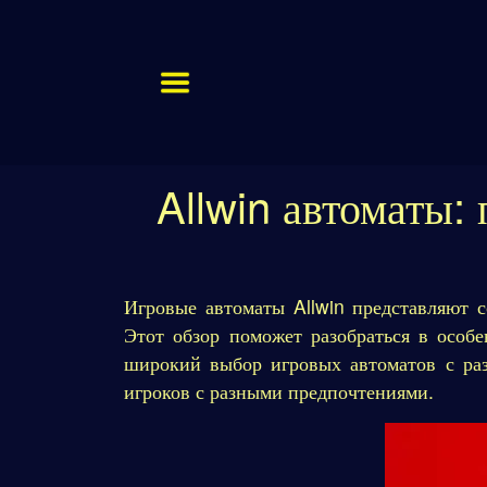
Allwin автоматы:
Игровые автоматы Allwin представляют 
Этот обзор поможет разобраться в особ
широкий выбор игровых автоматов с раз
игроков с разными предпочтениями.