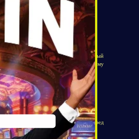
в Олвин
гроков. Новички получают приветственный
лояльности построена по многоуровневому
р), которые необходимо выполнить перед
чным показателем.