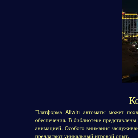
К
Платформа Allwin автоматы может похв
обеспечения. В библиотеке представлены
анимацией. Особого внимания заслужива
предлагают уникальный игровой опыт.